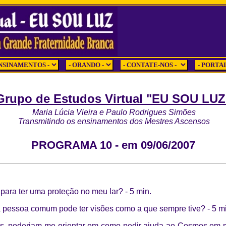
Grupo de Estudos Virtual "EU SOU LUZ
Maria Lúcia Vieira e Paulo Rodrigues Simões
Transmitindo os ensinamentos dos Mestres Ascensos
PROGRAMA 10 - em 09/06/2007
 para ter uma proteção no meu lar?
-
5 min.
a pessoa comum pode ter visões como a que sempre tive?
-
5 m
rs. poderiam me orientar em como pedir ajuda ao Cosmos em min