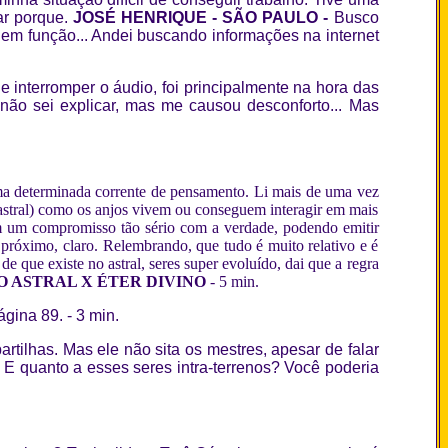
ar porque.
JOSÉ HENRIQUE - SÃO PAULO -
Busco
 em função... Andei buscando informações na internet
e interromper o áudio, foi principalmente na hora das
ão sei explicar, mas me causou desconforto... Mas
uma determinada corrente de pensamento. Li mais de uma vez
o astral) como os anjos vivem ou conseguem interagir em mais
sim um compromisso tão sério com a verdade, podendo emitir
 próximo, claro. Relembrando, que tudo é muito relativo e é
e que existe no astral, seres super evoluído, dai que a regra
O ASTRAL X ÉTER DIVINO
-
5 min.
página 89.
-
3 min.
artilhas. Mas ele não sita os mestres, apesar de falar
 E quanto a esses seres intra-terrenos? Você poderia