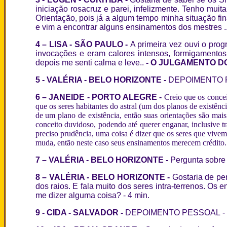
iniciação rosacruz e parei, infelizmente. Tenho mui
Orientação, pois já a algum tempo minha situação fi
e vim a encontrar alguns ensinamentos dos mestres ...
4 – LISA - SÃO PAULO -
A primeira vez ouvi o prog
invocações e eram calores intensos, formigamento
depois me senti calma e leve..
- O JULGAMENTO D
5 -
VALÉRIA - BELO HORIZONTE -
DEPOIMENTO 
6 –
JANEIDE - PORTO ALEGRE -
Creio que os conce
que os seres habitantes do astral (um dos planos de existên
de um plano de existência, então suas orientações são mai
conceito duvidoso, podendo até querer enganar, inclusive t
preciso prudência, uma coisa é dizer que os seres que vivem 
muda, então neste caso seus ensinamentos merecem crédito..
7 – VALÉRIA - BELO HORIZONTE -
Pergunta sobre 
8 –
VALÉRIA - BELO HORIZONTE
-
Gostaria de per
dos raios. E fala muito dos seres intra-terrenos. O
me dizer alguma coisa?
-
4 min.
9 - CIDA
- SALVADOR -
DEPOIMENTO PESSOAL
-