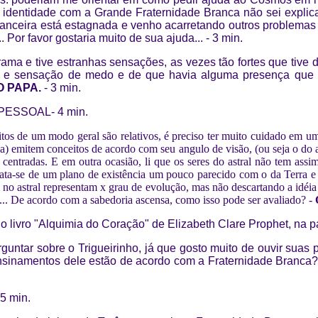
ta identidade com a Grande Fraternidade Branca não sei explic
nanceira está estagnada e venho acarretando outros problemas
 Por favor gostaria muito de sua ajuda...
-
3 min.
rama e tive estranhas sensações, as vezes tão fortes que tive d
s e sensação de medo e de que havia alguma presença que n
O PAPA.
-
3 min.
PESSOAL
-
4 min.
itos de um modo geral são relativos, é preciso ter muito cuidado em 
cia) emitem conceitos de acordo com seu angulo de visão, (ou seja o d
s centradas. E em outra ocasião, li que os seres do astral não tem as
rata-se de um plano de existência um pouco parecido com o da Terra e
no astral representam x grau de evolução, mas não descartando a idéia d
.. De acordo com a sabedoria ascensa, como isso pode ser avaliado? -
o livro "Alquimia do Coração" de Elizabeth Clare Prophet, na 
guntar sobre o Trigueirinho, já que gosto muito de ouvir suas p
s ensinamentos dele estão de acordo com a Fraternidade Branca?
5 min.