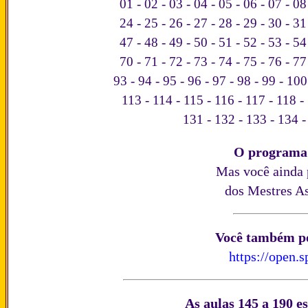
01
-
02
-
03
-
04
-
05
-
06
-
07
-
08
24
-
25
-
26
-
27
-
28
-
29
-
30
-
31
47
-
48
-
49
-
50
-
51
-
52
-
53
-
54
70
-
71
-
72
-
73
-
74
-
75
-
76
-
77
93
-
94
-
95
-
96
-
97
-
98
-
99
-
100
113
-
114
-
115
-
116
-
117
-
118
-
131
-
132
-
133
-
134
O programa 
Mas você ainda 
dos Mestres A
Você também pod
https://open
As aulas 145 a 190 e